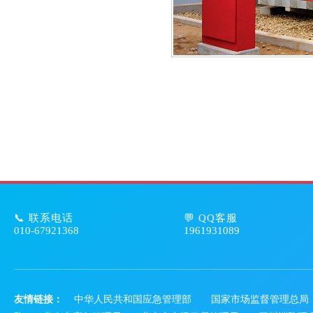
📞 联系电话
💬 QQ客服
010-67921368
1961931089
友情链接：
中华人民共和国应急管理部
国家市场监督管理总局