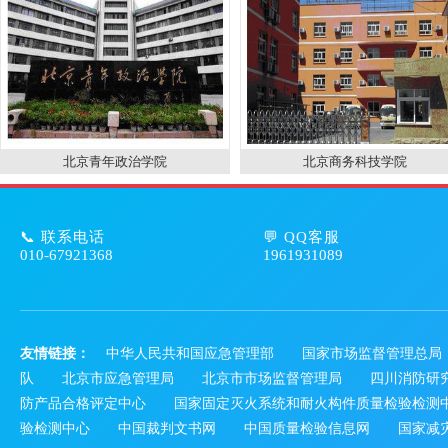
北京青年政治学院
北京商务科技学院
📞 联系电话
💬 QQ客服
010-67921368
1961931089
友情链接：
中华人民共和国应急管理部
国家市场监督管理总局
队
北京市应急管理局
北京市市场监督管理局
四川消防研
防产品合格评定中心
国家固定灭火系统和耐火构件质量检验检测
验检测中心
中国裁判文书网
中国质量检验信息网
国家减