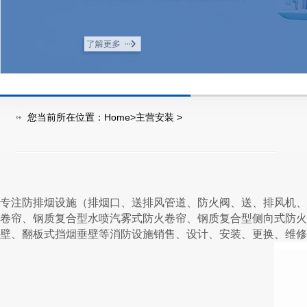
您当前所在位置：
Home
>
主营安装
>
专注防排烟设施（排烟口、送排风管道、防火阀、送、排风机、
卷帘、钢质复合型水喷汽雾式防火卷帘、钢质复合型侧向式防火
壁、翻板式挡烟垂壁等消防设施销售、设计、安装、更换、维修