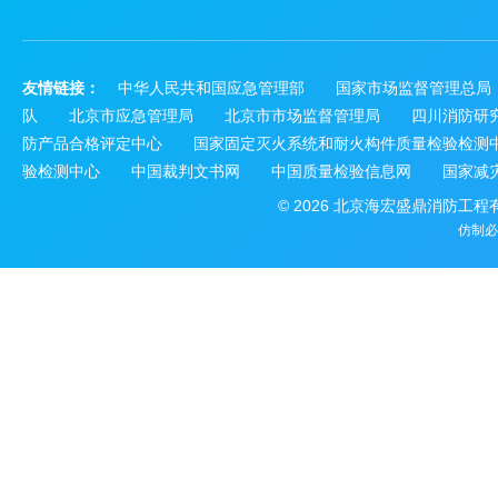
友情链接：
中华人民共和国应急管理部
国家市场监督管理总局
队
北京市应急管理局
北京市市场监督管理局
四川消防研
防产品合格评定中心
国家固定灭火系统和耐火构件质量检验检测
验检测中心
中国裁判文书网
中国质量检验信息网
国家减
© 2026 北京海宏盛鼎消防工
仿制必