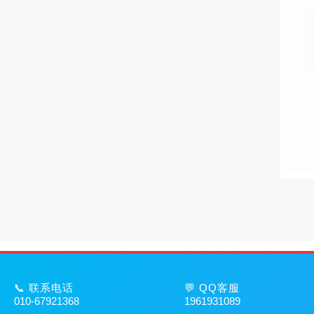
📞 联系电话
💬 QQ客服
010-67921368
1961931089